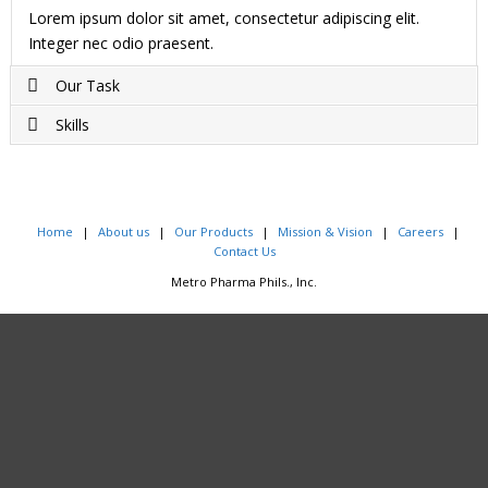
Lorem ipsum dolor sit amet, consectetur adipiscing elit.
Integer nec odio praesent.
Our Task
Skills
Project completed on Duis sagittis ipsum. Praesent mauris.
Fusce nec tellus sed augue semper porta. Mauris massa.
Duis sagittis ipsum. Praesent mauris. Fusce nec tellus sed
Vestibulum lacinia arcu eget nulla.
augue semper porta. Mauris massa. Vestibulum lacinia arcu
eget nulla.
Home
About us
Our Products
Mission & Vision
Careers
Contact Us
Metro Pharma Phils., Inc.